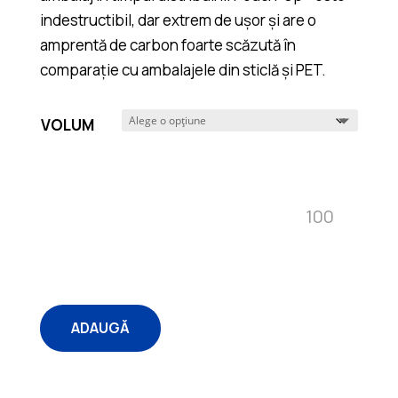
indestructibil, dar extrem de ușor și are o
amprentă de carbon foarte scăzută în
comparație cu ambalajele din sticlă și PET.
VOLUM
Cantitate P
ADAUGĂ