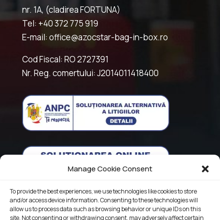
nr. 1A, (cladirea FORTUNA)
Tel: +40 372 775 919
E-mail: office@azocstar-bag-in-box.ro
Cod Fiscal: RO 2727391
Nr. Reg. comertului: J2014011418400
Manage Cookie Consent
To provide the best experiences, we use technologies like cookies to store
and/or access device information. Consenting to these technologies will
allow us to process data such as browsing behavior or unique IDs on this
site. Not consenting or withdrawing consent, may adversely affect certain