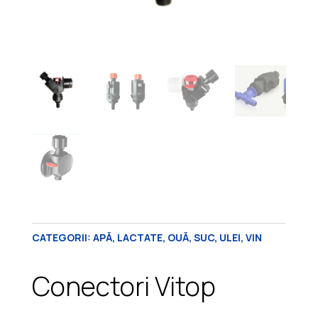
CATEGORII:
APĂ
,
LACTATE
,
OUĂ
,
SUC
,
ULEI
,
VIN
Conectori Vitop