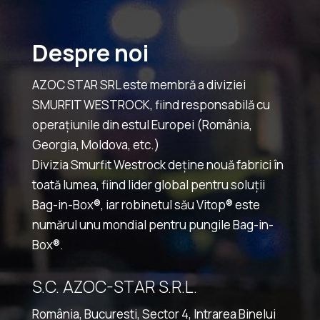
Despre noi
AZOC STAR SRL este membră a diviziei
SMURFIT WESTROCK, fiind responsabilă cu
operațiunile din estul Europei (România,
Georgia, Moldova, etc.)
Divizia Smurfit Westrock deține nouă fabrici în
toată lumea, fiind lider global pentru soluții
Bag-in-Box®, iar robinetul său Vitop® este
numărul unu mondial pentru pungile Bag-in-
Box®.
S.C. AZOC-STAR S.R.L.
România, Bucuresti, Sector 4, Intrarea Binelui